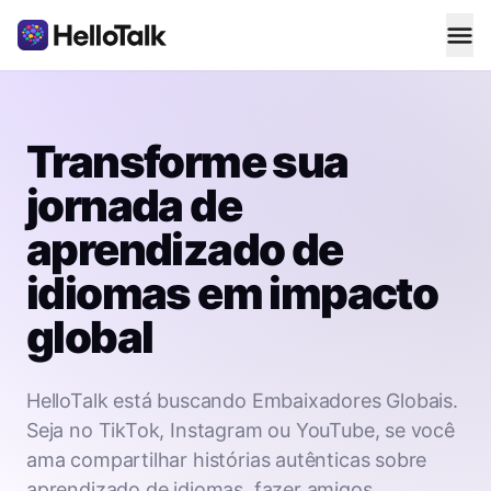
Transforme sua
jornada de
aprendizado de
idiomas em impacto
global
HelloTalk está buscando Embaixadores Globais.
Seja no TikTok, Instagram ou YouTube, se você
ama compartilhar histórias autênticas sobre
aprendizado de idiomas, fazer amigos