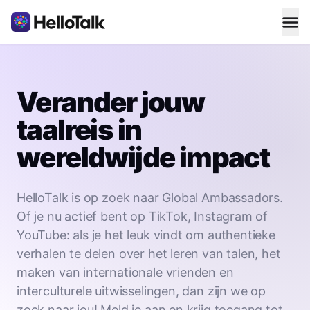
Verander jouw
taalreis in
wereldwijde impact
HelloTalk is op zoek naar Global Ambassadors.
Of je nu actief bent op TikTok, Instagram of
YouTube: als je het leuk vindt om authentieke
verhalen te delen over het leren van talen, het
maken van internationale vrienden en
interculturele uitwisselingen, dan zijn we op
zoek naar jou! Meld je aan en krijg toegang tot