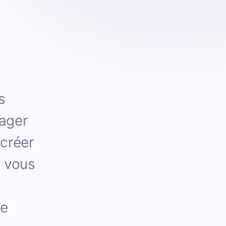
s
tager
 créer
s vous
de