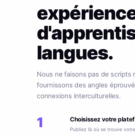
expérienc
d'apprenti
langues.
Nous ne faisons pas de scripts r
fournissons des angles éprouvés
connexions interculturelles.
1
Choisissez votre plate
Publiez là où se trouve votr