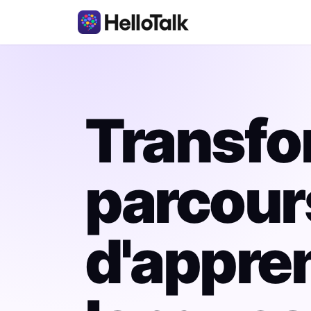
Transfo
parcour
d'appre