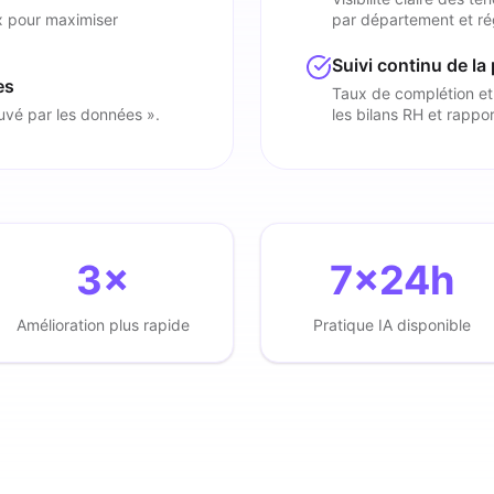
x pour maximiser
par département et ré
Suivi continu de la
es
Taux de complétion et
uvé par les données ».
les bilans RH et rappo
3×
7×24h
Amélioration plus rapide
Pratique IA disponible