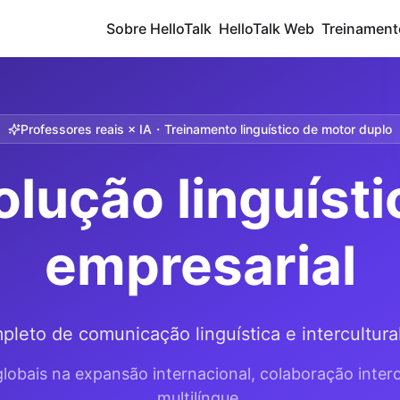
Sobre HelloTalk
HelloTalk Web
Treinament
Professores reais × IA・Treinamento linguístico de motor duplo
olução linguísti
empresarial
leto de comunicação linguística e intercultura
lobais na expansão internacional, colaboração inter
multilíngue.