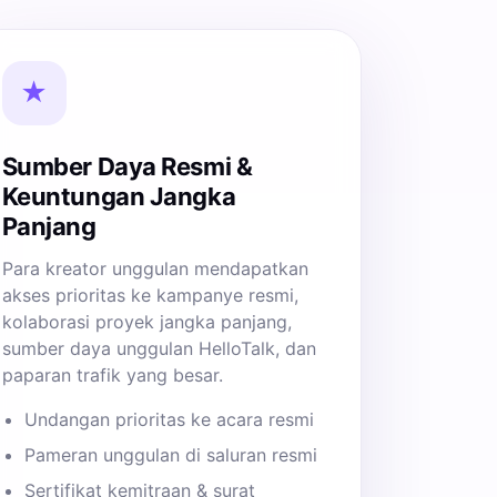
★
Sumber Daya Resmi &
Keuntungan Jangka
Panjang
Para kreator unggulan mendapatkan
akses prioritas ke kampanye resmi,
kolaborasi proyek jangka panjang,
sumber daya unggulan HelloTalk, dan
paparan trafik yang besar.
Undangan prioritas ke acara resmi
Pameran unggulan di saluran resmi
Sertifikat kemitraan & surat