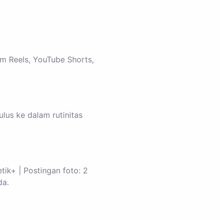
am Reels, YouTube Shorts,
ulus ke dalam rutinitas
tik+ | Postingan foto: 2
da.