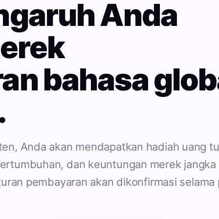
engaruh Anda
erek
an bahasa glob
.
ten, Anda akan mendapatkan hadiah uang tu
ertumbuhan, dan keuntungan merek jangka 
aturan pembayaran akan dikonfirmasi selama