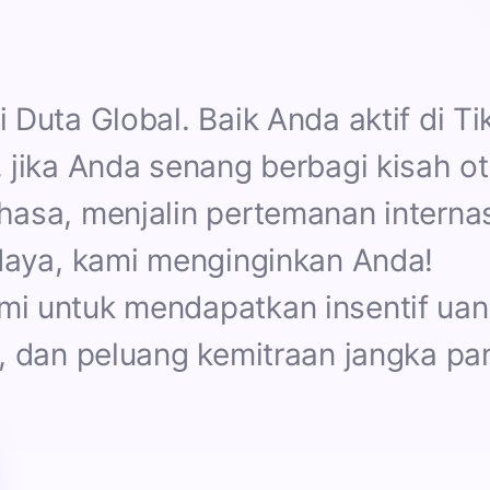
Duta Global. Baik Anda aktif di Ti
 jika Anda senang berbagi kisah ot
asa, menjalin pertemanan internas
udaya, kami menginginkan Anda!
i untuk mendapatkan insentif ua
, dan peluang kemitraan jangka pa