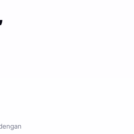
,
 dengan