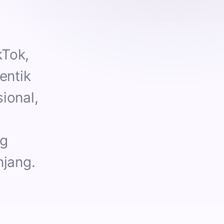
kTok,
entik
ional,
ng
njang.