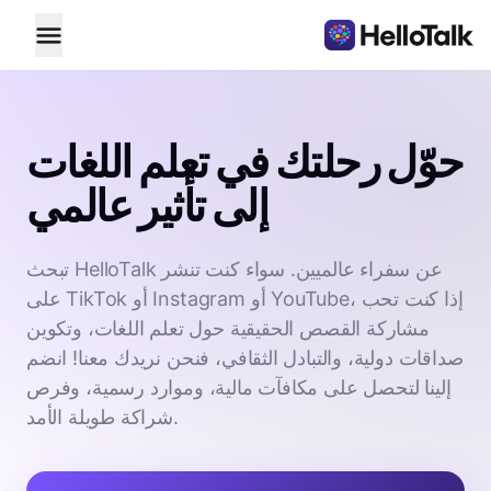
حوّل رحلتك في تعلم اللغات
إلى تأثير عالمي
تبحث HelloTalk عن سفراء عالميين. سواء كنت تنشر
على TikTok أو Instagram أو YouTube، إذا كنت تحب
مشاركة القصص الحقيقية حول تعلم اللغات، وتكوين
صداقات دولية، والتبادل الثقافي، فنحن نريدك معنا! انضم
إلينا لتحصل على مكافآت مالية، وموارد رسمية، وفرص
شراكة طويلة الأمد.