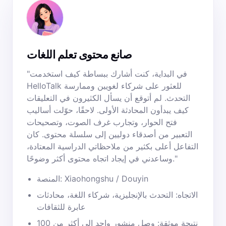
صانع محتوى تعلم اللغات
"في البداية، كنت أشارك ببساطة كيف استخدمت
HelloTalk للعثور على شركاء لغويين وممارسة
التحدث. لم أتوقع أن يسأل الكثيرون في التعليقات
كيف يبدأون المحادثة الأولى. لاحقًا، حوّلت أساليب
فتح الحوار، وتجارب غرف الصوت، وتصحيحات
التعبير من أصدقاء دوليين إلى سلسلة محتوى. كان
التفاعل أعلى بكثير من ملاحظاتي الدراسية المعتادة،
وساعدني في إيجاد اتجاه محتوى أكثر وضوحًا."
المنصة: Xiaohongshu / Douyin
الاتجاه: التحدث بالإنجليزية، شركاء اللغة، محادثات
عابرة للثقافات
نتيجة موثقة: وصل منشور واحد إلى أكثر من 100