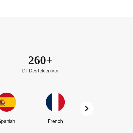
260+
Dil Destekleniyor
Spanish
French
German