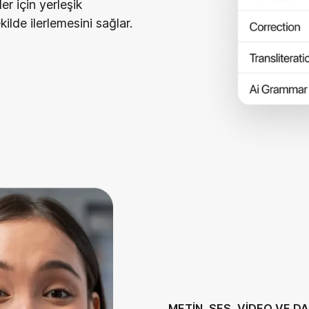
er için yerleşik
ilde ilerlemesini sağlar.
METİN, SES, VİDEO VE D